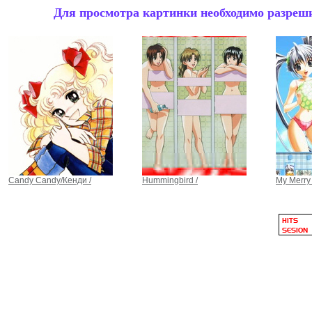
Для просмотра картинки необходимо разрешит
Candy Candy/Кенди /
Hummingbird /
My Merry