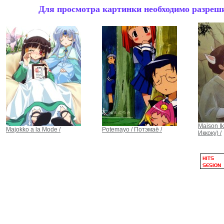
Для просмотра картинки необходимо разрешит
Maison I
Majokko a la Mode /
Potemayo / Потэмаё /
Иккоку) /