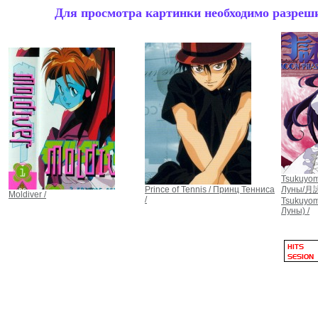
Для просмотра картинки необходимо разрешит
Tsukuyom
Prince of Tennis / Принц Тенниса
Луны/月詠
Moldiver /
/
Tsukuyom
Луны) /