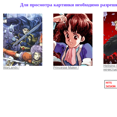
Для просмотра картинки необходимо разрешит
Hellsing 
WarLands /
Princesse Maker /
нечистью