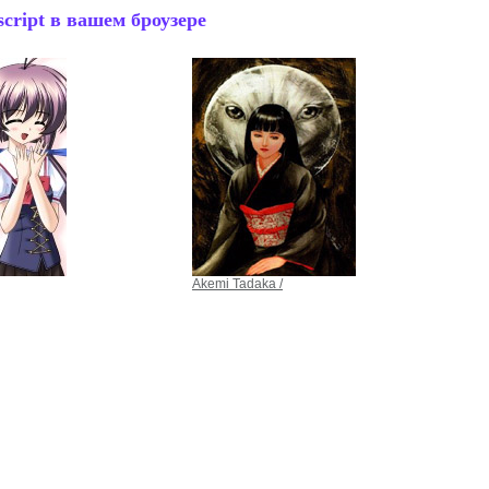
cript в вашем броузере
Akemi Tadaka /