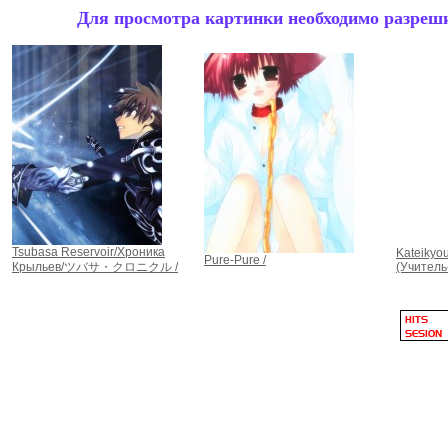
Для просмотра картинки необходимо разрешит
Tsubasa Reservoir/Хроника
Kateikyo
Pure-Pure /
Крыльев/ツバサ・クロニクル /
(Учитель