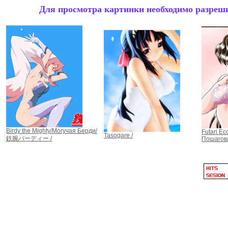
Для просмотра картинки необходимо разрешит
Birdy the Mighty/Могучая Берди/
Futari Ec
Tasogare /
鉄腕バーディー /
Пошагов