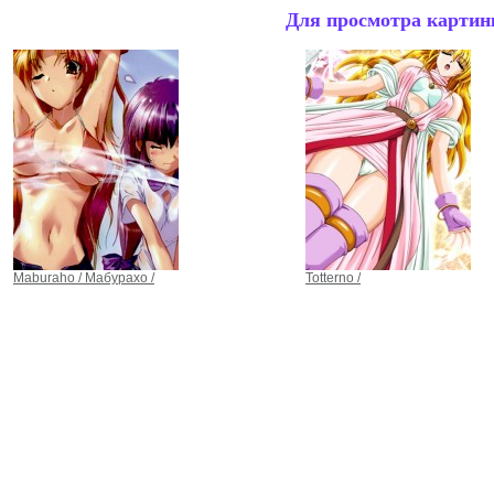
Для просмотра картинк
Maburaho / Мабурахо /
Totterno /