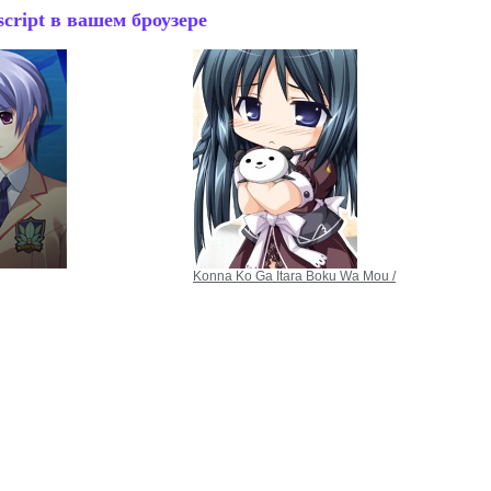
cript в вашем броузере
Konna Ko Ga Itara Boku Wa Mou /