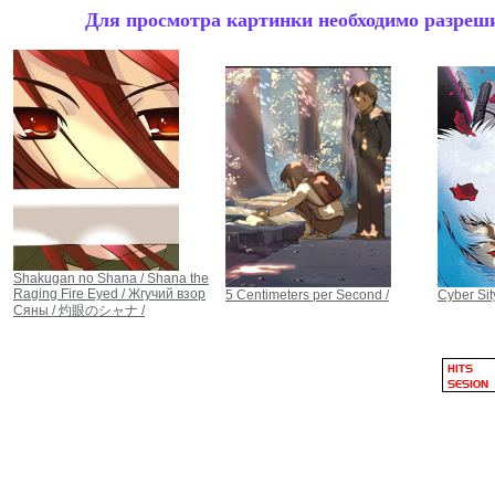
Для просмотра картинки необходимо разрешит
Shakugan no Shana / Shana the
Raging Fire Eyed / Жгучий взор
5 Centimeters per Second /
Cyber Sity
Сяны / 灼眼のシャナ /