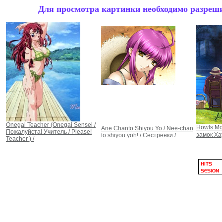
Для просмотра картинки необходимо разрешит
Onegai Teacher (Onegai Sensei /
Howls Mo
Ane Chanto Shiyou Yo / Nee-chan
Пожалуйста! Учитель / Please!
замок 
to shiyou yoh! / Сестренки /
Teacher ) /