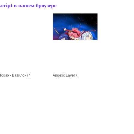
cript в вашем броузере
Токио - Вавилон) /
Angelic Layer /