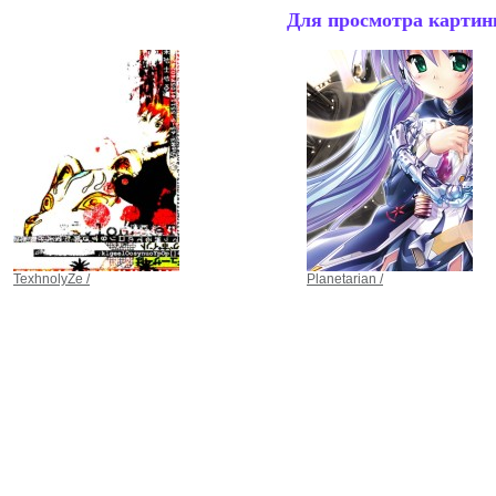
Для просмотра картинк
TexhnolyZe /
Planetarian /