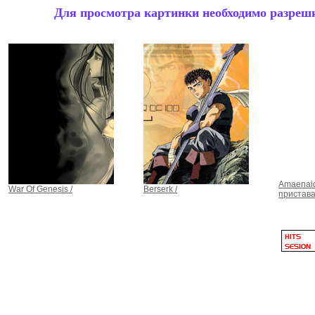
Для просмотра картинки необходимо разрешит
Amaenaide
War Of Genesis /
Berserk /
приставай