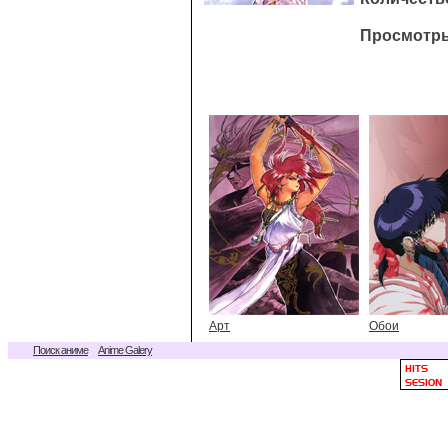
Просмотры
Арт
Обои
Поиск аниме
Anime Galery