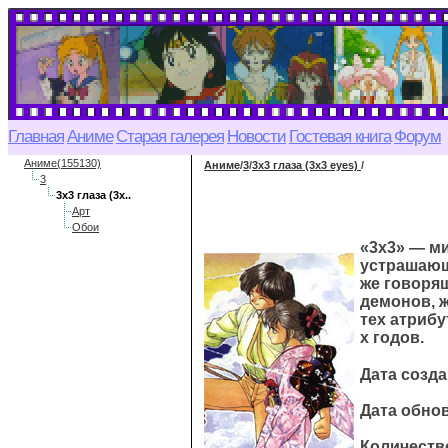
Главная
Аниме
Старая галерея
Новости
Гостевая книга
Форум
Аниме(155130)
Аниме
/
3
/
3x3 глаза (3x3 eyes)
/
3
3x3 глаза (3x..
Арт
Обои
«3х3» — ми
устрашающ
же говорящ
демонов, 
тех атрибу
х годов.
Дата созда
Дата обнов
Количество