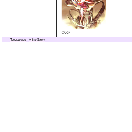
Обои
Поиск аниме
Anime Galery