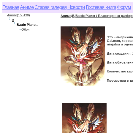
Главная
Аниме
Старая галерея
Новости
Гостевая книга
Форум
Аниме(155130)
Аниме
/
B
/
Battle Planet / Планетарные разбор
B
Battle Planet..
Обои
Это – американ
Galactor, хоро
ninjutsu и оде
Дата создания: 
Дата обновления
Количество кар
Просмотры в де