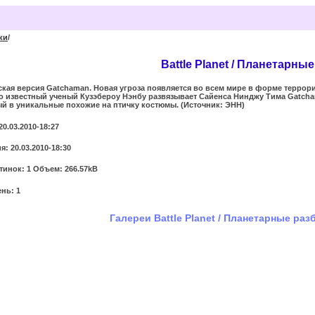
ки
/
Battle Planet / Планетарны
ская версия Gatchaman. Новая угроза появляется во всем мире в форме террори
шо известный ученый Кузэбероу Нэнбу развязывает Сайенса Нинджу Тима Gatch
тый в уникальные похожие на птичку костюмы. (Источник: ЭНН)
20.03.2010-18:27
: 20.03.2010-18:30
тинок: 1 Объем: 266.57kB
нь: 1
Галереи Battle Planet / Планетарные раз