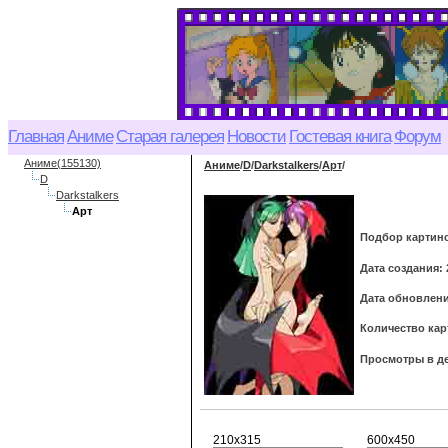
Главная
Аниме
Старая галерея
Новости
Гостевая книга
Форум
Аниме(155130)
Аниме
/
D
/
Darkstalkers
/
Арт
/
D
Darkstalkers
Арт
Подбор картин
Дата создания: 
Дата обновления
Количество кар
Просмотры в де
210x315
600x450