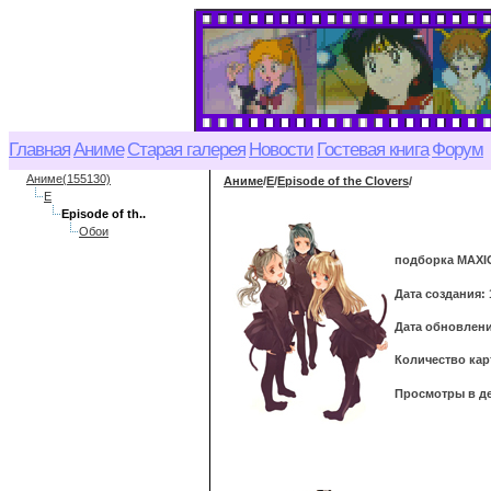
Главная
Аниме
Старая галерея
Новости
Гостевая книга
Форум
Аниме(155130)
Аниме
/
E
/
Episode of the Clovers
/
E
Episode of th..
Обои
подборка MAXI
Дата создания: 
Дата обновления
Количество кар
Просмотры в де