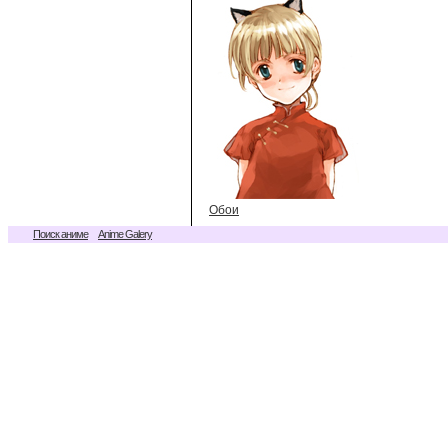
Обои
Поиск аниме
Anime Galery