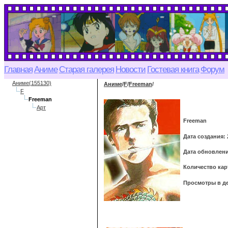
Главная
Аниме
Старая галерея
Новости
Гостевая книга
Форум
Аниме(155130)
Аниме
/
F
/
Freeman
/
F
Freeman
Арт
Freeman
Дата создания: 
Дата обновлени
Количество кар
Просмотры в де