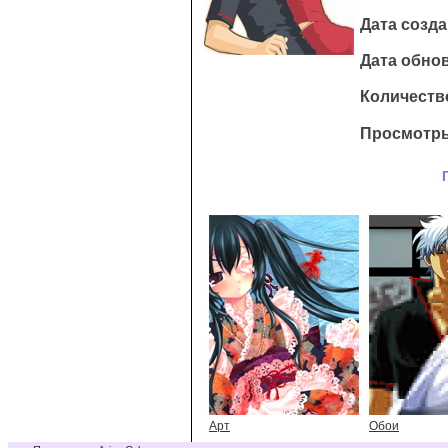
Дата созда
Дата обнов
Количество
Просмотры
Арт
Обои