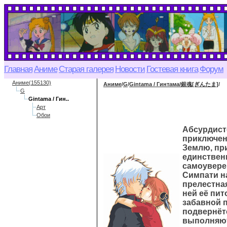
Главная
Аниме
Старая галерея
Новости
Гостевая книга
Форум
Аниме(155130)
Аниме
/
G
/
Gintama / Гинтама/銀魂[ぎんたま]
/
G
Gintama / Гин..
Арт
Обои
Абсурдист
приключен
Землю, пр
единствен
самоувере
Симпати на
прелестная
ней её пи
забавной 
подвернётс
выполняют