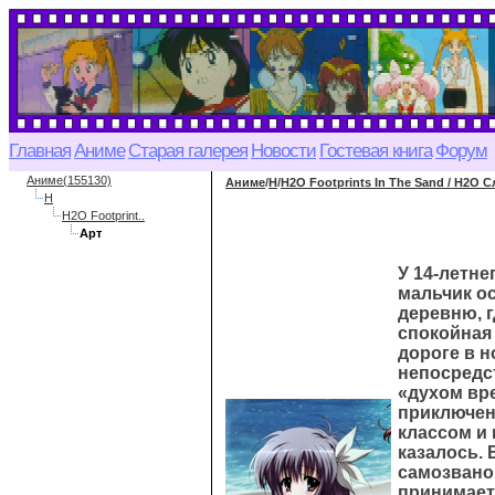
Главная
Аниме
Старая галерея
Новости
Гостевая книга
Форум
Аниме(155130)
Аниме
/
H
/
H2O Footprints In The Sand / H2O 
H
H2O Footprint..
Арт
У 14-летне
мальчик ос
деревню, г
спокойная
дороге в н
непосредст
«духом вр
приключени
классом и 
казалось.
самозвано
принимает 