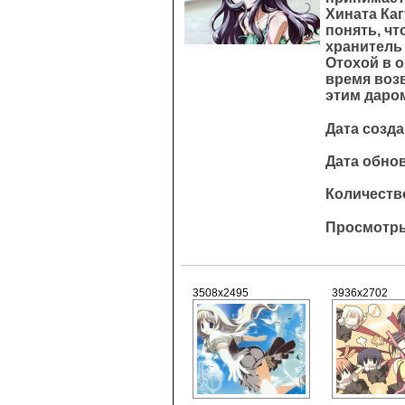
Хината Каг
понять, чт
хранитель
Отохой в 
время воз
этим даро
Дата созда
Дата обнов
Количество
Просмотры
3508x2495
3936x2702