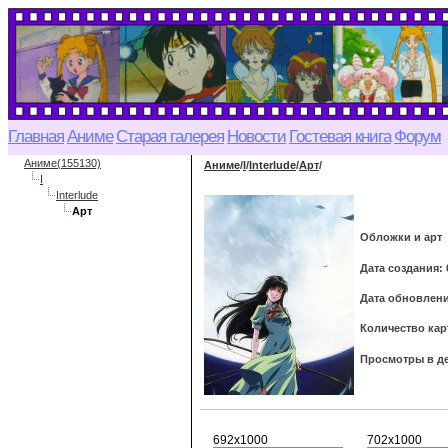
Главная
Аниме
Старая галерея
Новости
Гостевая книга
Форум
Аниме(155130)
Аниме
/
I
/
Interlude
/
Арт
/
I
Interlude
Арт
Обложки и арт
Дата создания: 
Дата обновления
Количество кар
Просмотры в де
692x1000
702x1000