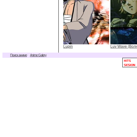
Lupin
Luv Wave (Вол
Поиск аниме
Anime Galery