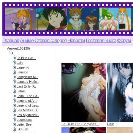
Главная
Аниме
Старая галерея
Новости
Гостевая книга
Форум
Аниме(155130)
L
La Blue Girl ..
Lain
Lamento
Lamune
Langrisser Mi..
Laputa / Небе..
Last Exile: F..
Latale
Leda - The Fa..
Legend of Ari..
Legend of Leg..
Les Maitres D..
Les Mysterieu..
Lesmuses
La Blue Girl (Голубая ..
Lain
Letter Bee
Like Life