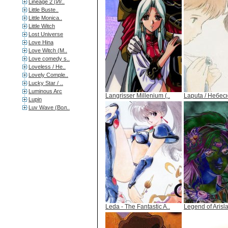
Lineage 2 (Иг..
Little Buste..
Little Monica..
Little Witch
Lost Universe
Love Hina
Love Witch (М..
Love comedy s..
Loveless / Не..
Lovely Comple..
Lucky Star / ..
Luminous Arc
Langrisser Millenium (..
Laputa / Небес
Lupin
Luv Wave (Вол..
Leda - The Fantastic A..
Legend of Arisla