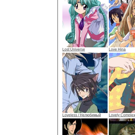
Lost Universe
Love Hina
Loveless / Нелюбимый
Lovely Complex