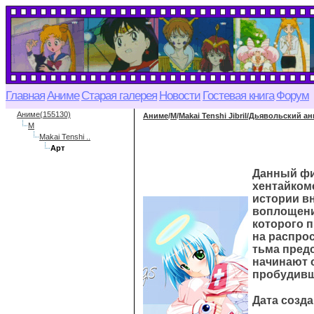
Главная
Аниме
Старая галерея
Новости
Гостевая книга
Форум
Аниме(155130)
Аниме
/
M
/
Makai Tenshi Jibril/Дьявольский 
M
Makai Tenshi ..
Арт
Данный фи
хентайкоме
истории вн
воплощени
которого п
на распрос
тьма пред
начинают 
пробудивше
Дата созда