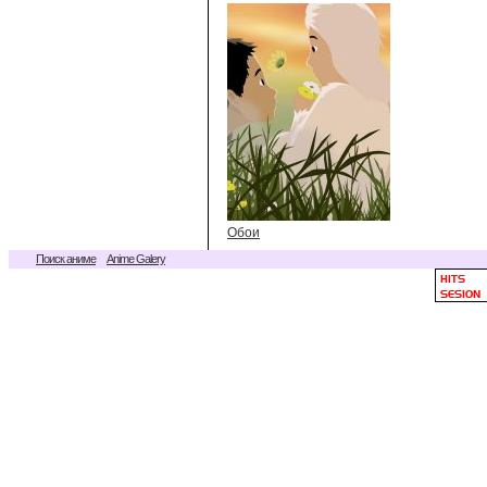
Обои
Поиск аниме
Anime Galery