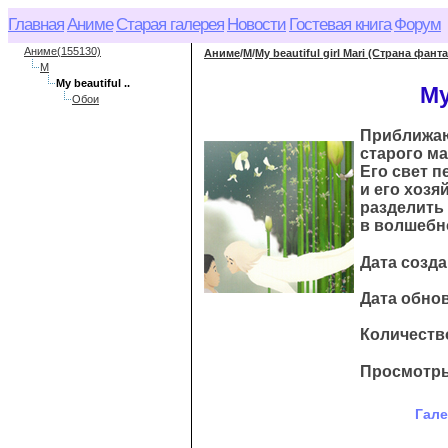
Главная
Аниме
Старая галерея
Новости
Гостевая книга
Форум
Аниме(155130)
Аниме
/
M
/
My beautiful girl Mari (Страна фант
M
My beautiful ..
My
Обои
Приближаю
старого м
Его свет п
и его хозя
разделить 
в волшебн
Дата созда
Дата обнов
Количество
Просмотры
Гале