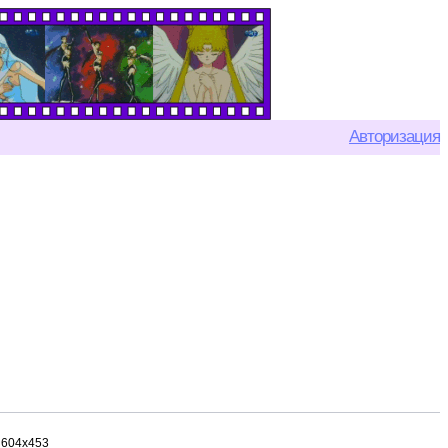
Авторизация
604x453
1000x734
604x453
604x377