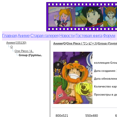
Главная
Аниме
Старая галерея
Новости
Гостевая книга
Форум
Аниме(155130)
Аниме
/
O
/
One Piece / ワンピース
/
Group (Груп
O
One Piece / &..
Group (Группы..
коллекция Gro
Дата создания: 
Дата обновления
Количество кар
Просмотры в де
800x521
550x480
6