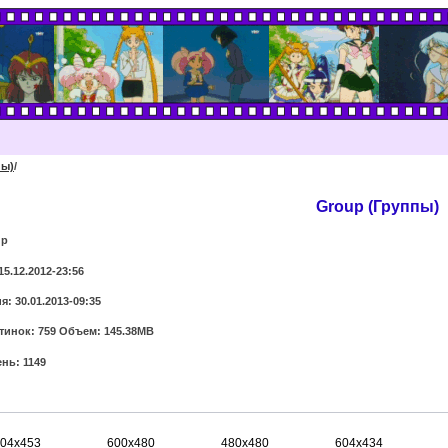
пы)
/
Group (Группы)
up
15.12.2012-23:56
: 30.01.2013-09:35
тинок: 759 Объем: 145.38MB
нь: 1149
04x453
600x480
480x480
604x434