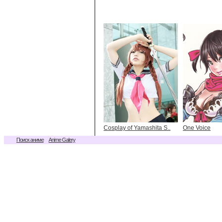
Cosplay of Yamashita S..
One Voice
Поиск аниме
Anime Galery