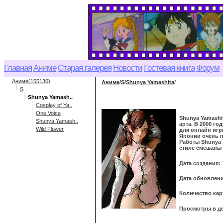
Главная
Аниме
Старая галерея
Новости
Гостевая книга
Форум
Аниме(155130)
Аниме
/
S
/
Shunya Yamashita
/
S
Shunya Yamash..
Cosplay of Ya..
One Voice
Shunya Yamashi
Shunya Yamash..
арта. В 2000 го
Wild Flower
для онлайн игры
Японии очень п
Работы Shunya 
стиле смешаны 
Дата создания: 
Дата обновления
Количество кар
Просмотры в де