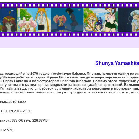
Shunya Yamashit
ta, родившийся в 1970 году в префектуре Saitama, Япония, является одним из 
ду Shunya работал в студии Square Enix в качестве дизайнера персонажей и оруж
 Depth Fantasia и иллюстратором Phantom Kingdom. Помимо этого, художник участв
опулярны его миниатюрные модельки на основе дизайна персонажей. Большинств
Yamashita выделяются работой с линиями, красивой анатомией и пропорциями, 
аниме с элементами пин-апа и присутствует дух то классического фэнтези, то 
10.03.2010-18:32
: 05.09.2012-20:50
тинок: 375 Объем: 226.87MB
нь: 571