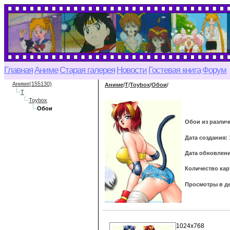
Главная
Аниме
Старая галерея
Новости
Гостевая книга
Форум
Аниме(155130)
Аниме
/
T
/
Toybox
/
Обои
/
T
Toybox
Обои
Обои из различ
Дата создания: 
Дата обновления
Количество кар
Просмотры в де
1024x768