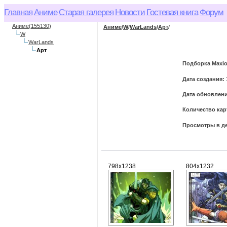
Главная
Аниме
Старая галерея
Новости
Гостевая книга
Форум
Аниме(155130)
Аниме
/
W
/
WarLands
/
Арт
/
W
WarLands
Арт
Подборка Maxio
Дата создания: 
Дата обновления
Количество кар
Просмотры в де
798x1238
804x1232