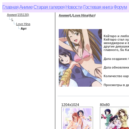
Главная
Аниме
Старая галерея
Новости
Гостевая книга
Форум
Аниме(155130)
Аниме
/
L
/
Love Hina
/
Арт
/
L
Love Hina
Арт
Кейтаро и любов
Кейтаро стал х
менеджером и в
другие девушки
главного, Su K
Дата создания: 
Дата обновления
Количество кар
Просмотры в де
1204x1024
80x80