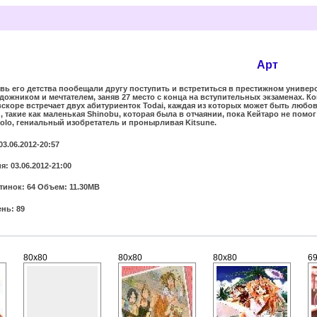
Арт
ь его детства пообещали другу поступить и встретиться в престижном университ
удожником и мечтателем, заняв 27 место с конца на вступительных экзаменах. К
скоре встречает двух абитуриенток Todai, каждая из которых может быть любовь
, такие как маленькая Shinobu, которая была в отчаянии, пока Кейтаро не пом
aolo, гениальный изобретатель и пронырливая Kitsune.
03.06.2012-20:57
: 03.06.2012-21:00
тинок: 64 Объем: 11.30MB
нь: 89
80x80
80x80
80x80
6