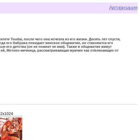
Авторизация
ете Toudai, после чего она исчезла из его жизни. Десять лет спустя,
огда его бабушка покидает женское общежитие, он становится его
ю его детства (он не помнит ее имя). Также в общежитие живут
ог ей, Мотоко-мечница, рассматривающая мужчин как отвлекающих от
92x1024
80x80
722x1024
716x1024