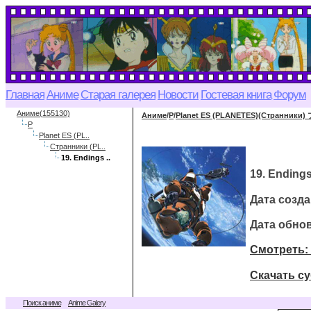
Главная
Аниме
Старая галерея
Новости
Гостевая книга
Форум
Аниме(155130)
Аниме
/
P
/
Planet ES (PLANETES)(Странник
P
Planet ES (PL..
Странники (PL..
19. Endings ..
19. Ending
Дата созда
Дата обнов
Смотреть: 1
Скачать су
Поиск аниме
Anime Galery